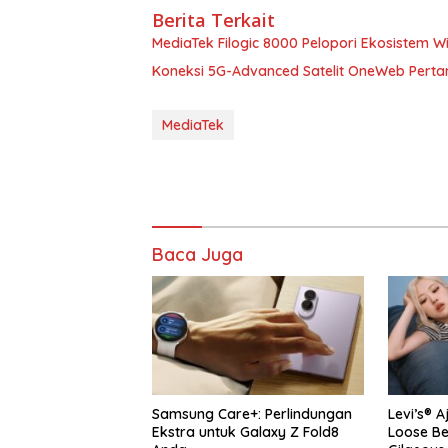
Berita Terkait
MediaTek Filogic 8000 Pelopori Ekosistem Wi
Koneksi 5G-Advanced Satelit OneWeb Pert
MediaTek
Baca Juga
Samsung Care+: Perlindungan
Levi’s® A
Ekstra untuk Galaxy Z Fold8
Loose B