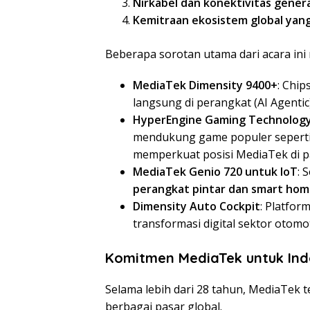
Nirkabel dan konektivitas gener
Kemitraan ekosistem global yan
Beberapa sorotan utama dari acara ini 
MediaTek Dimensity 9400+
: Chi
langsung di perangkat (AI Agenti
HyperEngine Gaming Technolog
mendukung game populer sepert
memperkuat posisi MediaTek di p
MediaTek Genio 720 untuk IoT
: 
perangkat pintar dan smart ho
Dimensity Auto Cockpit
: Platfor
transformasi digital sektor otomot
Komitmen MediaTek untuk Ind
Selama lebih dari 28 tahun, MediaTek 
berbagai pasar global.