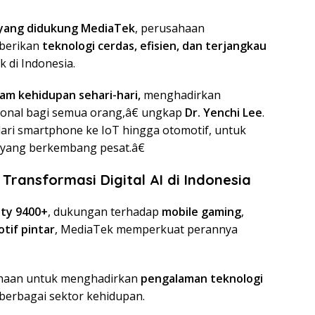
t yang didukung MediaTek
, perusahaan
berikan
teknologi cerdas, efisien, dan terjangkau
 di Indonesia.
lam kehidupan sehari-hari,
menghadirkan
sonal bagi semua orang,â€ ungkap
Dr. Yenchi Lee
.
ari smartphone ke IoT hingga otomotif, untuk
yang berkembang pesat.â€
ransformasi Digital AI di Indonesia
ty 9400+
, dukungan terhadap
mobile gaming
,
tif pintar
, MediaTek memperkuat perannya
sahaan untuk menghadirkan
pengalaman teknologi
berbagai sektor kehidupan.