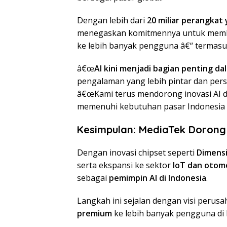
Dengan lebih dari
20 miliar perangka
menegaskan komitmennya untuk mem
ke lebih banyak pengguna â€“ termasuk
â€œ
AI kini menjadi bagian penting da
pengalaman yang lebih pintar dan per
â€œKami terus mendorong inovasi AI d
memenuhi kebutuhan pasar Indonesia 
Kesimpulan: MediaTek Dorong T
Dengan inovasi chipset seperti
Dimensi
serta ekspansi ke sektor
IoT dan otomo
sebagai
pemimpin AI di Indonesia
.
Langkah ini sejalan dengan visi peru
premium
ke lebih banyak pengguna di 