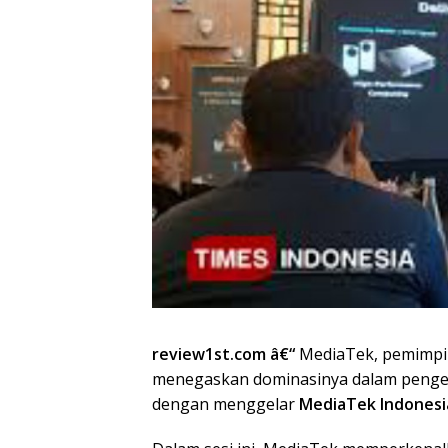
review1st.com â€“
MediaTek, pemimpin
menegaskan dominasinya dalam pen
dengan menggelar
MediaTek Indonesia