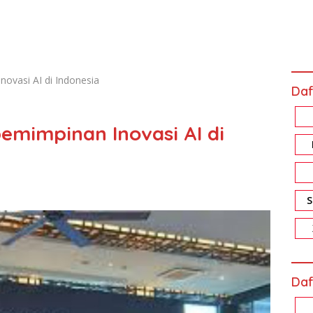
ovasi AI di Indonesia
Daf
emimpinan Inovasi AI di
Daf