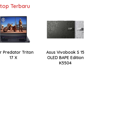
top Terbaru
r Predator Triton
Asus Vivobook S 15
17 X
OLED BAPE Edition
K5504