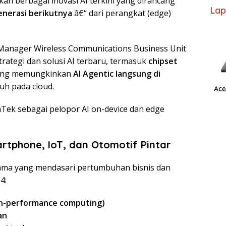
an berbagai inovasi AI terkini yang dirancang
Lap
enerasi berikutnya
â€“ dari perangkat (edge)
 Manager Wireless Communications Business Unit
tegi dan solusi AI terbaru, termasuk
chipset
ng memungkinkan
AI Agentic langsung di
uh pada cloud.
Ace
Tek sebagai pelopor AI on-device dan edge
artphone, IoT, dan Otomotif Pintar
ma yang mendasari pertumbuhan bisnis dan
4:
igh-performance computing)
an