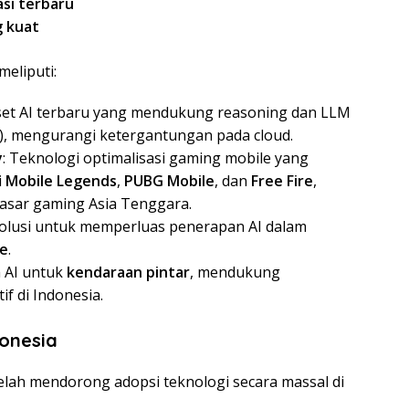
asi terbaru
g kuat
meliputi:
pset AI terbaru yang mendukung reasoning dan LLM
c), mengurangi ketergantungan pada cloud.
y
: Teknologi optimalisasi gaming mobile yang
i
Mobile Legends
,
PUBG Mobile
, dan
Free Fire
,
asar gaming Asia Tenggara.
Solusi untuk memperluas penerapan AI dalam
me
.
m AI untuk
kendaraan pintar
, mendukung
if di Indonesia.
onesia
telah mendorong adopsi teknologi secara massal di