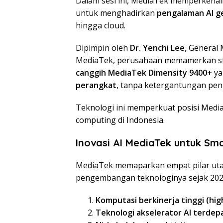
Dalam sesi ini, MediaTek memperkenalk
untuk menghadirkan
pengalaman AI g
hingga cloud.
Dipimpin oleh
Dr. Yenchi Lee
, General
MediaTek, perusahaan memamerkan stra
canggih MediaTek Dimensity 9400+
ya
perangkat
, tanpa ketergantungan pen
Teknologi ini memperkuat posisi Media
computing di Indonesia.
Inovasi AI MediaTek untuk Sm
MediaTek memaparkan empat pilar uta
pengembangan teknologinya sejak 202
Komputasi berkinerja tinggi (h
Teknologi akselerator AI terdep