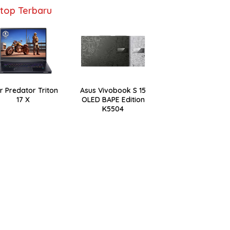
top Terbaru
r Predator Triton
Asus Vivobook S 15
17 X
OLED BAPE Edition
K5504