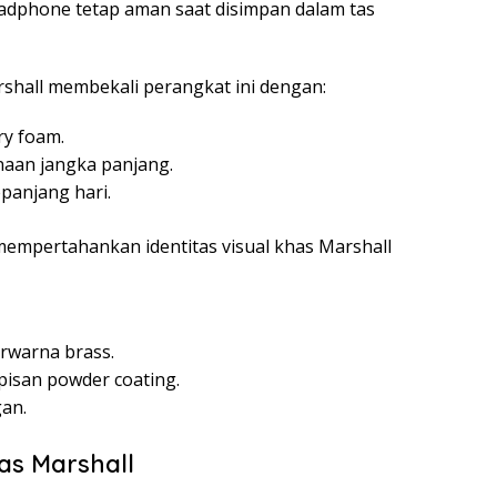
adphone tetap aman saat disimpan dalam tas
hall membekali perangkat ini dengan:
ry foam.
aan jangka panjang.
panjang hari.
p mempertahankan identitas visual khas Marshall
rwarna brass.
isan powder coating.
gan.
as Marshall