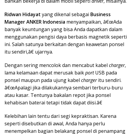
bahkan bekerja di dalam mobil seperti
driver
, misalnya.
Ridwan Hidayat
yang dikenal sebagai
Business
Manager ANKER Indonesia
menyampaikan, â€œAda
banyak keuntungan yang bisa Anda dapatkan dalam
menggunakan pengisi daya berbasis magnetik seperti
ini. Salah satunya berkaitan dengan keawetan ponsel
itu sendiri,â€ ujarnya.
Dengan sering mencolok dan mencabut kabel
charger
,
lama kelamaan dapat merusak baik
port
USB pada
ponsel maupun pada ujung kabel
charger
itu sendiri.
â€œApalagi jika dilakukannya sembari terburu-buru
atau kasar. Tentunya bakalan repot jika ponsel
kehabisan baterai tetapi tidak dapat diisi.â€
Kelebihan lain tentu dari segi kepraktisan. Karena
seperti disebutkan di awal, Anda hanya perlu
menempelkan bagian belakang ponsel di penampang