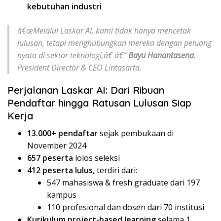
kebutuhan industri
â€œMelalui Laskar AI, kami tidak hanya mencetak
lulusan, tetapi menghubungkan mereka dengan peluang
nyata di sektor teknologi,â€ â€“
Bayu Hanantasena
,
President Director & CEO Lintasarta.
Perjalanan Laskar AI: Dari Ribuan
Pendaftar hingga Ratusan Lulusan Siap
Kerja
13.000+ pendaftar
sejak pembukaan di
November 2024
657 peserta
lolos seleksi
412 peserta lulus
, terdiri dari:
547 mahasiswa & fresh graduate dari 197
kampus
110 profesional dan dosen dari 70 institusi
Kurikulum project-based learning
selama 1