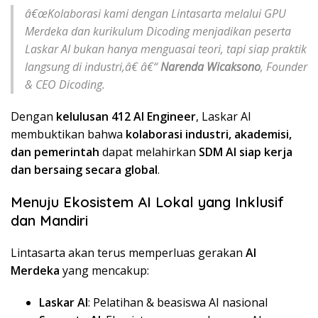
â€œKolaborasi kami dengan Lintasarta melalui GPU
Merdeka dan kurikulum Dicoding menjadikan peserta
Laskar AI bukan hanya menguasai teori, tapi siap praktik
langsung di industri,â€ â€“
Narenda Wicaksono
, Founder
& CEO Dicoding.
Dengan
kelulusan 412 AI Engineer
, Laskar AI
membuktikan bahwa
kolaborasi industri, akademisi,
dan pemerintah
dapat melahirkan
SDM AI siap kerja
dan bersaing secara global
.
Menuju Ekosistem AI Lokal yang Inklusif
dan Mandiri
Lintasarta akan terus memperluas gerakan
AI
Merdeka
yang mencakup:
Laskar AI
: Pelatihan & beasiswa AI nasional