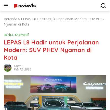
Langsung
ke
konten
Beranda
»
LEPAS L8 Hadir untuk Perjalanan Modern: SUV PHEV
Nyaman di Kota
Berita
,
Otomotif
LEPAS L8 Hadir untuk Perjalanan
Modern: SUV PHEV Nyaman di
Kota
Fajar P
Feb 12, 2026