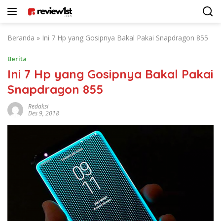
Langsung
ke
konten
Beranda
»
Ini 7 Hp yang Gosipnya Bakal Pakai Snapdragon 855
Berita
Ini 7 Hp yang Gosipnya Bakal Pakai
Snapdragon 855
Redaksi
Des 9, 2018