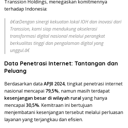
Transsion Holdings, menegaskan komitmennya
terhadap Indonesia:
â€œDengan sinergi kekuatan lokal IOH dan inovasi dari
Transsion, kami siap mendukung akselerasi
transformasi digital nasional melalui perangkat
berkualitas tinggi dan pengalaman digital yang
unggul.â€
Data Penetrasi Internet: Tantangan dan
Peluang
Berdasarkan data
APJII 2024
, tingkat penetrasi internet
nasional mencapai
79,5%
, namun masih terdapat
kesenjangan besar di wilayah rural
yang hanya
mencapai
30,5%
. Kemitraan ini bertujuan
menjembatani kesenjangan tersebut melalui perluasan
layanan yang terjangkau dan efisien.