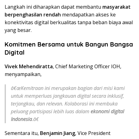
Langkah ini diharapkan dapat membantu
masyarakat
berpenghasilan rendah
mendapatkan akses ke
konektivitas digital berkualitas tanpa beban biaya awal
yang besar.
Komitmen Bersama untuk Bangun Bangsa
Digital
Vivek Mehendiratta
, Chief Marketing Officer IOH,
menyampaikan,
â€œKemitraan ini merupakan bagian dari misi kami
untuk memperluas jangkauan digital secara inklusif,
terjangkau, dan relevan. Kolaborasi ini membuka
peluang partisipasi lebih luas dalam
ekonomi digital
Indonesia
.â€
Sementara itu,
Benjamin Jiang
, Vice President