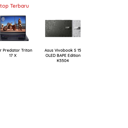
top Terbaru
r Predator Triton
Asus Vivobook S 15
17 X
OLED BAPE Edition
K5504