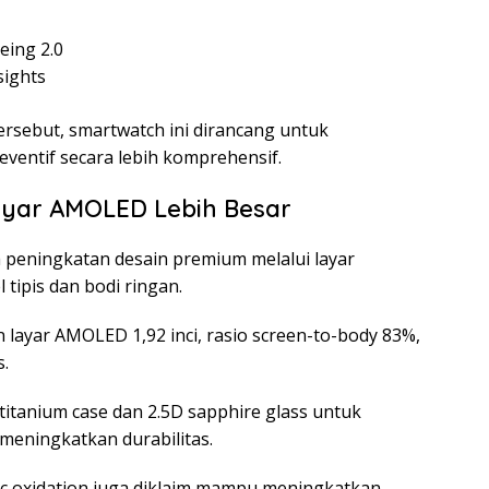
eing 2.0
sights
ersebut, smartwatch ini dirancang untuk
entif secara lebih komprehensif.
yar AMOLED Lebih Besar
eningkatan desain premium melalui layar
tipis dan bodi ringan.
layar AMOLED 1,92 inci, rasio screen-to-body 83%,
s.
itanium case dan 2.5D sapphire glass untuk
eningkatkan durabilitas.
rc oxidation juga diklaim mampu meningkatkan