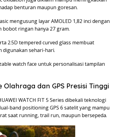
rhadap benturan maupun goresan.
asic mengusung layar AMOLED 1,82 inci dengan
an bobot ringan hanya 27 gram.
serta 2.5D tempered curved glass membuat
n digunakan sehari-hari.
ble watch face untuk personalisasi tampilan
 Olahraga dan GPS Presisi Tinggi
HUAWEI WATCH FIT 5 Series dibekali teknologi
ual-band positioning GPS 6 satelit yang mampu
at saat running, trail run, maupun bersepeda.