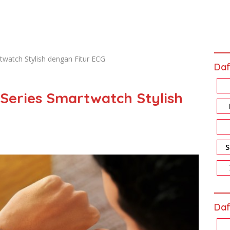
watch Stylish dengan Fitur ECG
Daf
Series Smartwatch Stylish
Daf