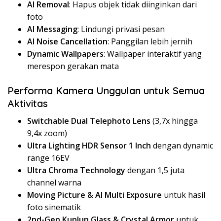
AI Removal
: Hapus objek tidak diinginkan dari
foto
AI Messaging
: Lindungi privasi pesan
AI Noise Cancellation
: Panggilan lebih jernih
Dynamic Wallpapers
: Wallpaper interaktif yang
merespon gerakan mata
Performa Kamera Unggulan untuk Semua
Aktivitas
Switchable Dual Telephoto Lens
(3,7x hingga
9,4x zoom)
Ultra Lighting HDR Sensor 1 Inch
dengan dynamic
range 16EV
Ultra Chroma Technology
dengan 1,5 juta
channel warna
Moving Picture & AI Multi Exposure
untuk hasil
foto sinematik
2nd-Gen Kunlun Glass & Crystal Armor
untuk