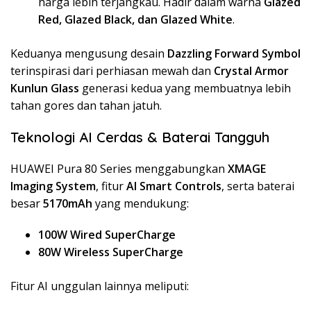
harga lebih terjangkau. Hadir dalam warna
Glazed
Red, Glazed Black, dan Glazed White
.
Keduanya mengusung desain
Dazzling Forward Symbol
terinspirasi dari perhiasan mewah dan
Crystal Armor
Kunlun Glass
generasi kedua yang membuatnya lebih
tahan gores dan tahan jatuh.
Teknologi AI Cerdas & Baterai Tangguh
HUAWEI Pura 80 Series menggabungkan
XMAGE
Imaging System
, fitur
AI Smart Controls
, serta baterai
besar
5170mAh
yang mendukung:
100W Wired SuperCharge
80W Wireless SuperCharge
Fitur AI unggulan lainnya meliputi: