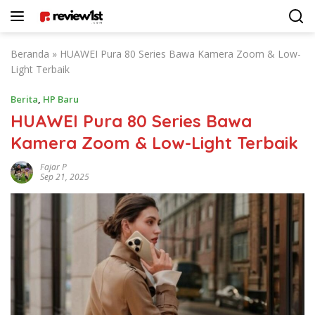
Langsung
ke
konten
Beranda
»
HUAWEI Pura 80 Series Bawa Kamera Zoom & Low-
Light Terbaik
Berita
,
HP Baru
HUAWEI Pura 80 Series Bawa
Kamera Zoom & Low-Light Terbaik
Fajar P
Sep 21, 2025