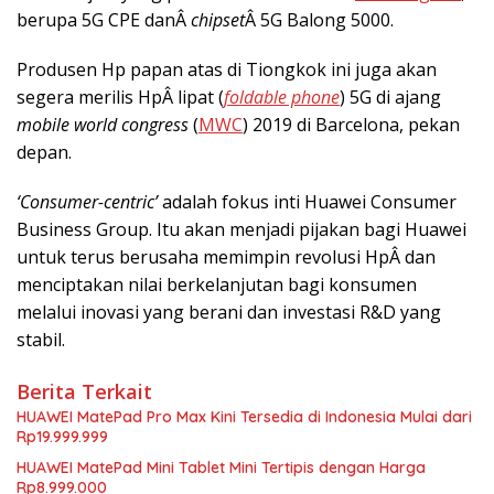
berupa 5G CPE danÂ
chipset
Â 5G Balong 5000.
Produsen Hp papan atas di Tiongkok ini juga akan
segera merilis HpÂ lipat (
foldable phone
) 5G di ajang
mobile world congress
(
MWC
) 2019 di Barcelona, pekan
depan.
‘Consumer-centric’
adalah fokus inti Huawei Consumer
Business Group. Itu akan menjadi pijakan bagi Huawei
untuk terus berusaha memimpin revolusi HpÂ dan
menciptakan nilai berkelanjutan bagi konsumen
melalui inovasi yang berani dan investasi R&D yang
stabil.
Berita Terkait
HUAWEI MatePad Pro Max Kini Tersedia di Indonesia Mulai dari
Rp19.999.999
HUAWEI MatePad Mini Tablet Mini Tertipis dengan Harga
Rp8.999.000