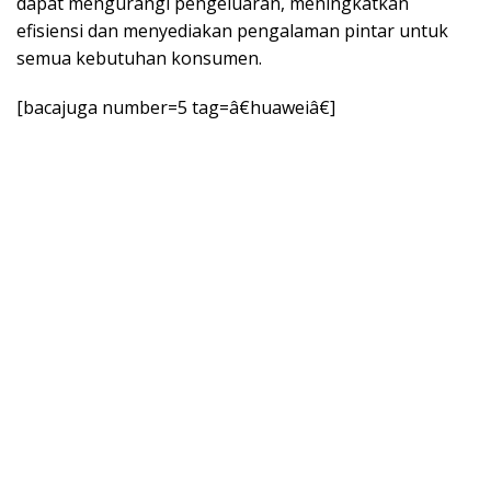
dapat mengurangi pengeluaran, meningkatkan
efisiensi dan menyediakan pengalaman pintar untuk
semua kebutuhan konsumen.
[bacajuga number=5 tag=â€huaweiâ€]