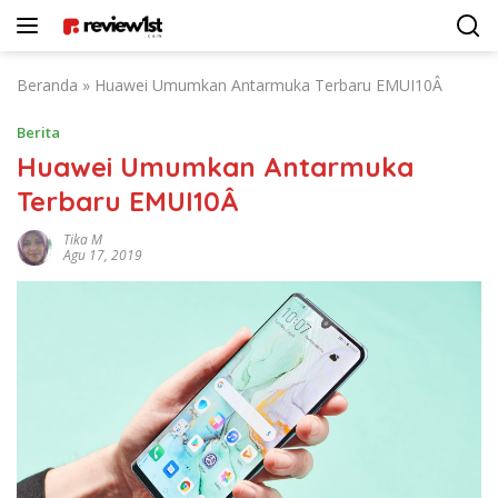
Langsung
ke
konten
Beranda
»
Huawei Umumkan Antarmuka Terbaru EMUI10Â
Berita
Huawei Umumkan Antarmuka
Terbaru EMUI10Â
Tika M
Agu 17, 2019