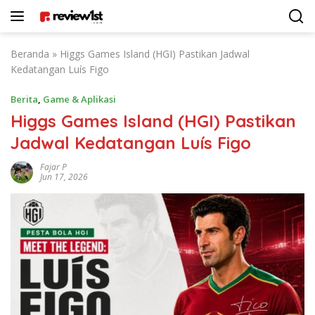
Langsung
ke
konten
Beranda
»
Higgs Games Island (HGI) Pastikan Jadwal
Kedatangan Luís Figo
Berita
,
Game & Aplikasi
Higgs Games Island (HGI) Pastikan
Jadwal Kedatangan Luís Figo
Fajar P
Jun 17, 2026