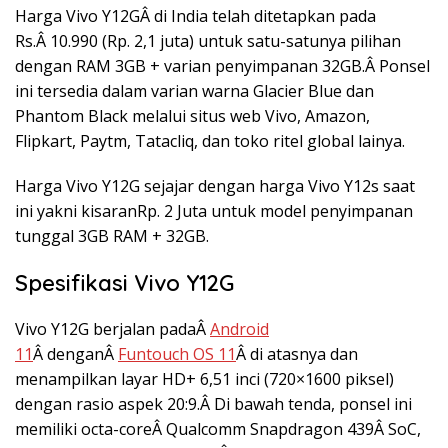
Harga Vivo Y12GÂ di India telah ditetapkan pada
Rs.Â 10.990 (Rp. 2,1 juta) untuk satu-satunya pilihan
dengan RAM 3GB + varian penyimpanan 32GB.Â Ponsel
ini tersedia dalam varian warna Glacier Blue dan
Phantom Black melalui situs web Vivo, Amazon,
Flipkart, Paytm, Tatacliq, dan toko ritel global lainya.
Harga Vivo Y12G sejajar dengan harga Vivo Y12s saat
ini yakni kisaranRp. 2 Juta untuk model penyimpanan
tunggal 3GB RAM + 32GB.
Spesifikasi Vivo Y12G
Vivo Y12G berjalan padaÂ
Android
11
Â denganÂ
Funtouch OS 11
Â di atasnya dan
menampilkan layar HD+ 6,51 inci (720×1600 piksel)
dengan rasio aspek 20:9.Â Di bawah tenda, ponsel ini
memiliki octa-coreÂ Qualcomm Snapdragon 439Â SoC,