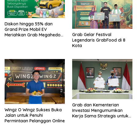
Diskon hingga 55% dan
Grand Prize Mobil EV
Grab Gelar Festival
Meriahkan Grab Megahedon
Legendaris GrabFood di 8
2024
Kota
Grab dan Kementerian
Wingz O Wingz Sukses Buka
Investasi Mengumumkan
Jalan untuk Penuhi
Kerja Sama Strategis untuk
Permintaan Pelanggan Online
Mendukung Percepatan
Perizinan dan Peningkatan
Daya Saing UMKM