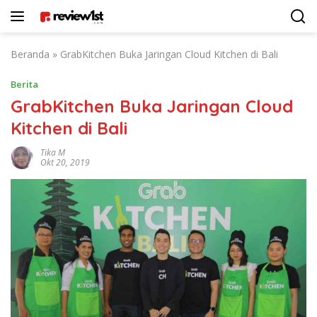
Langsung
ke
konten
Beranda
»
GrabKitchen Buka Jaringan Cloud Kitchen di Bali
Berita
GrabKitchen Buka Jaringan Cloud
Kitchen di Bali
Tika M
Okt 20, 2019