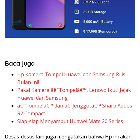
Baca juga
Hp Kamera Tompel Huawei dan Samsung Rilis
Bulan Ini!
Pakai Kamera â€˜Tompelâ€™, Lenovo Ikuti Jejak
Huawei dan Samsung
â€˜Tompelâ€™ dan â€˜Jenggotâ€™ Sharp Aquos
R2 Compact
Siap-siap Menyambut Huawei Mate 20 Series
Desas-desus lain juga mengatakan bahwa Hp ini akan