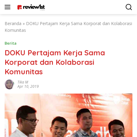
Langsung
ke
konten
Beranda
»
DOKU Pertajam Kerja Sama Korporat dan Kolaborasi
Komunitas
Berita
DOKU Pertajam Kerja Sama
Korporat dan Kolaborasi
Komunitas
Tika M
Apr 10, 2019