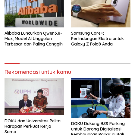
Alibaba Luncurkan Qwen3.8-
Samsung Care+:
Max, Model AI Unggulan
Perlindungan Ekstra untuk
Terbesar dan Paling Canggih
Galaxy Z Fold8 Anda
Rekomendasi untuk kamu
DOKU dan Universitas Pelita
DOKU Dukung BSS Parking
Harapan Perkuat Kerja
untuk Dorong Digitalisasi
Sama
Pembayaran Parkir di Bali