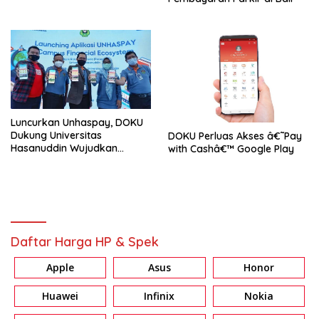
Luncurkan Unhaspay, DOKU
Dukung Universitas
DOKU Perluas Akses â€˜Pay
Hasanuddin Wujudkan
with Cashâ€™ Google Play
Kampus Digital
Daftar Harga HP & Spek
Apple
Asus
Honor
Huawei
Infinix
Nokia