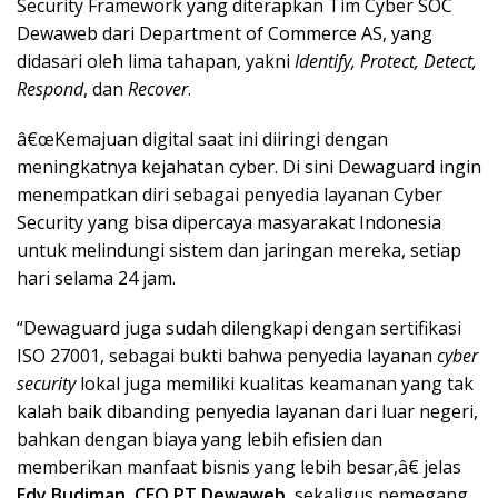
Security Framework yang diterapkan Tim Cyber SOC
Dewaweb dari Department of Commerce AS, yang
didasari oleh lima tahapan, yakni
Identify, Protect, Detect,
Respond
, dan
Recover
.
â€œKemajuan digital saat ini diiringi dengan
meningkatnya kejahatan cyber. Di sini Dewaguard ingin
menempatkan diri sebagai penyedia layanan Cyber
Security yang bisa dipercaya masyarakat Indonesia
untuk melindungi sistem dan jaringan mereka, setiap
hari selama 24 jam.
“Dewaguard juga sudah dilengkapi dengan sertifikasi
ISO 27001, sebagai bukti bahwa penyedia layanan
cyber
security
lokal juga memiliki kualitas keamanan yang tak
kalah baik dibanding penyedia layanan dari luar negeri,
bahkan dengan biaya yang lebih efisien dan
memberikan manfaat bisnis yang lebih besar,â€ jelas
Edy Budiman, CEO PT Dewaweb,
sekaligus pemegang