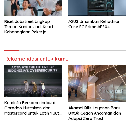
Riset Jobstreet Ungkap
ASUS Umumkan Kehadiran
Teman Kantor Jadi Kunci
Case PC Prime AP304
Kebahagiaan Pekerja
Indonesia
Rekomendasi untuk kamu
Kominfo Bersama Indosat
Ooredoo Hutchison dan
Akamai Rilis Layanan Baru
Mastercard untuk Latih 1 Juta
untuk Cegah Ancaman dan
Talenta Keamanan Siber di
Adopsi Zero Trust
Indonesia