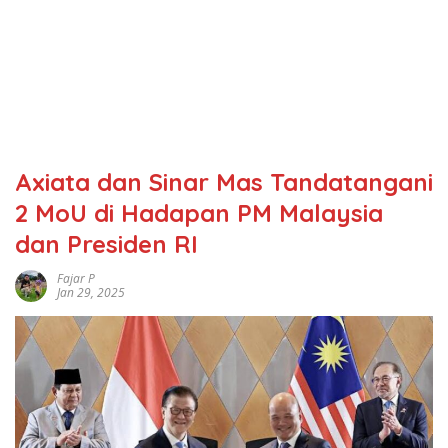
Axiata dan Sinar Mas Tandatangani
2 MoU di Hadapan PM Malaysia
dan Presiden RI
Fajar P
Jan 29, 2025