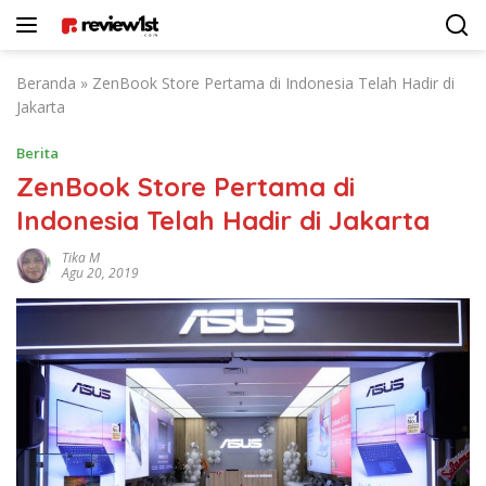
Langsung
ke
konten
Beranda
»
ZenBook Store Pertama di Indonesia Telah Hadir di
Jakarta
Berita
ZenBook Store Pertama di
Indonesia Telah Hadir di Jakarta
Tika M
Agu 20, 2019