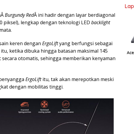
Lap
aÂ
Burgundy Red
Â ini hadir dengan layar berdiagonal
.080 piksel), lengkap dengan teknologi LED
backlight
mata.
desain keren dengan
ErgoLift
yang berfungsi sebagai
tu, ketika dibuka hingga batasan maksimal 145
Ace
t secara otomatis, sehingga memberikan kenyaman
 penyangga
ErgoLift
itu, tak akan merepotkan meski
gkat dengan mobilitas tinggi.