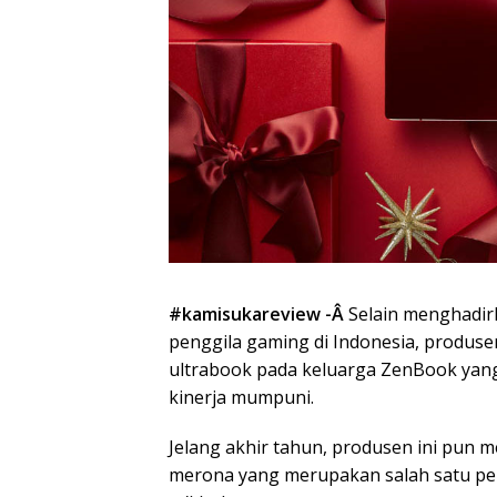
#kamisukareview -Â
Selain menghadir
penggila gaming di Indonesia, produs
ultrabook pada keluarga ZenBook yang
kinerja mumpuni.
Jelang akhir tahun, produsen ini pu
merona yang merupakan salah satu per