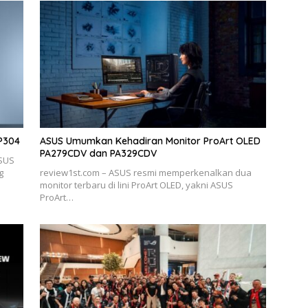
P304
ASUS Umumkan Kehadiran Monitor ProArt OLED
PA279CDV dan PA329CDV
ASUS
g
review1st.com – ASUS resmi memperkenalkan dua
monitor terbaru di lini ProArt OLED, yakni ASUS
ProArt…