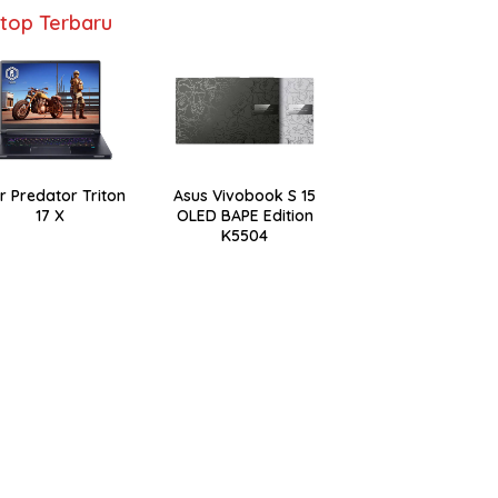
top Terbaru
r Predator Triton
Asus Vivobook S 15
17 X
OLED BAPE Edition
K5504