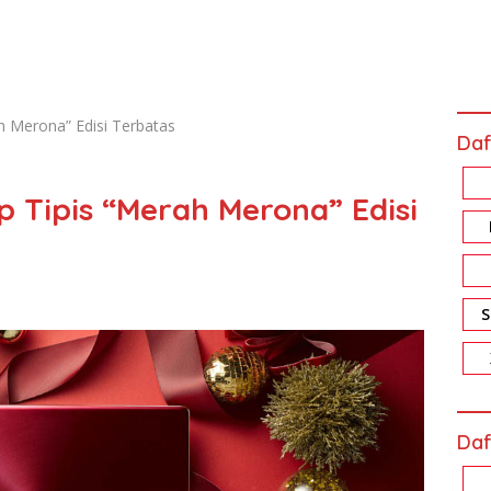
h Merona” Edisi Terbatas
Daf
 Tipis “Merah Merona” Edisi
Daf