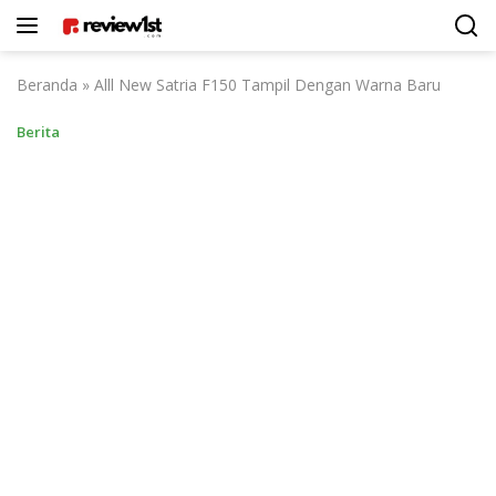
Langsung
ke
konten
Beranda
»
Alll New Satria F150 Tampil Dengan Warna Baru
Berita