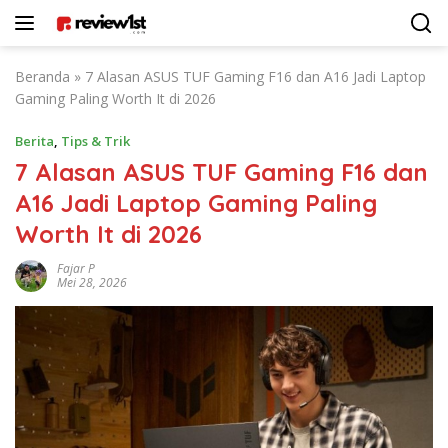
Langsung
ke
konten
Beranda
»
7 Alasan ASUS TUF Gaming F16 dan A16 Jadi Laptop
Gaming Paling Worth It di 2026
Berita
,
Tips & Trik
7 Alasan ASUS TUF Gaming F16 dan
A16 Jadi Laptop Gaming Paling
Worth It di 2026
Fajar P
Mei 28, 2026