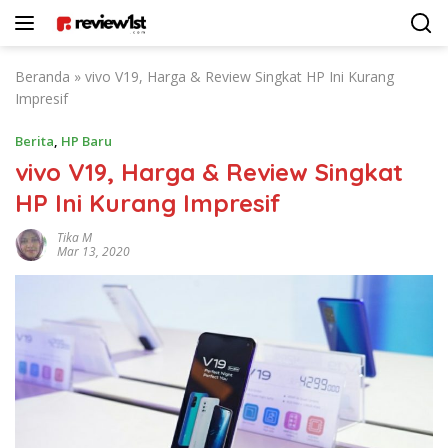
Langsung
ke
konten
Beranda
»
vivo V19, Harga & Review Singkat HP Ini Kurang
Impresif
Berita
,
HP Baru
vivo V19, Harga & Review Singkat
HP Ini Kurang Impresif
Tika M
Mar 13, 2020