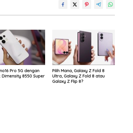
no16 Pro 5G dengan
Pilih Mana, Galaxy Z Fold 8
 Dimensity 8550 Super
Ultra, Galaxy Z Fold 8 atau
Galaxy Z Flip 8?