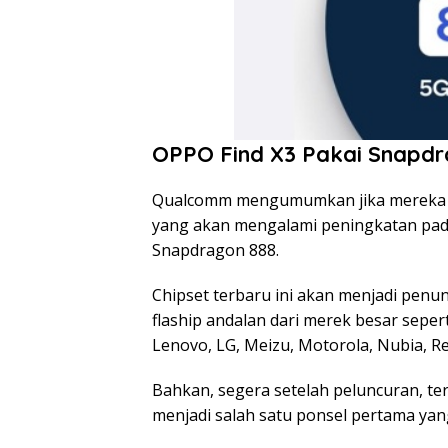
OPPO Find X3 Pakai Snapdr
Qualcomm mengumumkan jika mereka te
yang akan mengalami peningkatan pada
Snapdragon 888.
Chipset terbaru ini akan menjadi penun
flaship andalan dari merek besar seper
Lenovo, LG, Meizu, Motorola, Nubia, Re
Bahkan, segera setelah peluncuran, t
menjadi salah satu ponsel pertama ya