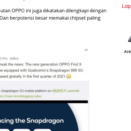
Lap
utan OPPO ini juga dikatakan dilengkapi dengan
Dan berpotensi besar memakai chipset paling
Ace