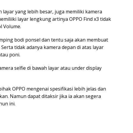
 layar yang lebih besar, juga memiliki kamera
iliiki layar lengkung artinya OPPO Find x3 tidak
l Volume.
samping bodi ponsel dan tentu saja akan membuat
s. Serta tidak adanya kamera depan di atas layar
tau poni.
ra selfie di bawah layar atau under display
pihak OPPO mengenai spesifikasi lebih jelas dan
kan. Namun dapat ditaksir jika ia akan segera
un ini.