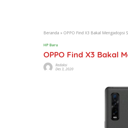
Beranda
»
OPPO Find X3 Bakal Mengadopsi 
HP Baru
OPPO Find X3 Bakal 
Redaksi
Des 3, 2020