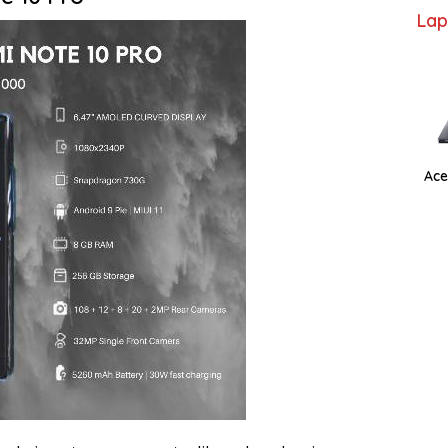
Lap
Ace