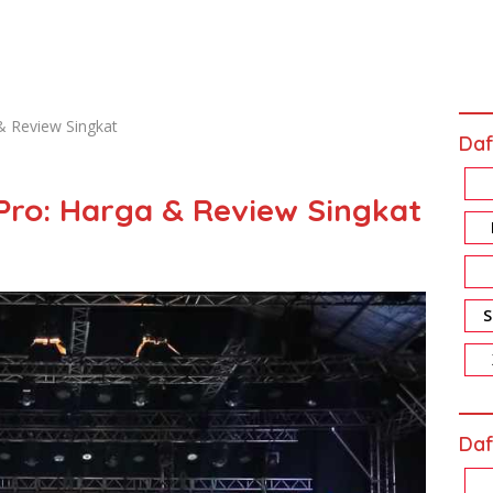
& Review Singkat
Daf
 Pro: Harga & Review Singkat
Daf