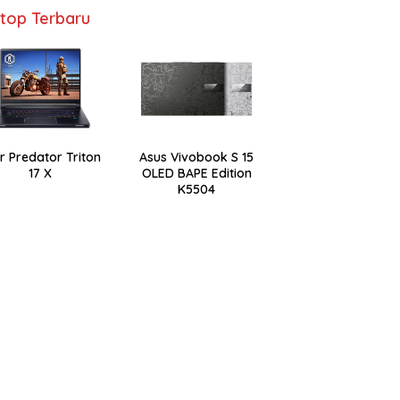
top Terbaru
r Predator Triton
Asus Vivobook S 15
17 X
OLED BAPE Edition
K5504