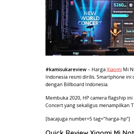
#kamisukareview
– Harga
Xiaomi
Mi No
Indonesia resmi dirilis. Smartphone in
dengan Billboard Indonesia.
Membuka 2020, HP camera flagship ini
Concert yang sekaligus menampilkan Th
[bacajuga number=5 tag=”harga-hp”]
Quick Review Xiaomi Mi Not