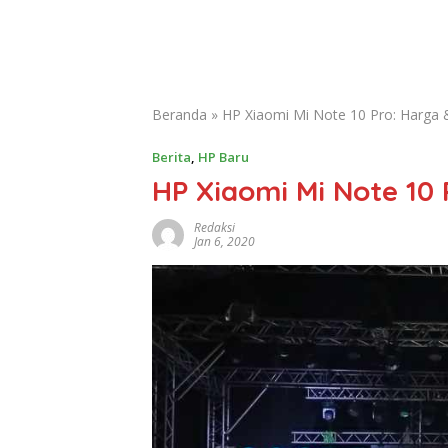
Beranda
»
HP Xiaomi Mi Note 10 Pro: Harga 
Berita
,
HP Baru
HP Xiaomi Mi Note 10
Redaksi
Jan 6, 2020