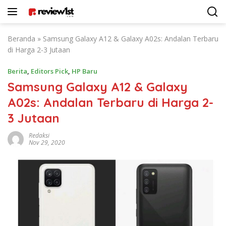
Langsung
ke
konten
Beranda
»
Samsung Galaxy A12 & Galaxy A02s: Andalan Terbaru
di Harga 2-3 Jutaan
Berita
,
Editors Pick
,
HP Baru
Samsung Galaxy A12 & Galaxy
A02s: Andalan Terbaru di Harga 2-
3 Jutaan
Redaksi
Nov 29, 2020