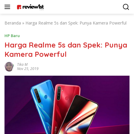
Langsung
ke
konten
Beranda
»
Harga Realme 5s dan Spek: Punya Kamera Powerful
HP Baru
Harga Realme 5s dan Spek: Punya
Kamera Powerful
Tika M
Nov 25, 2019