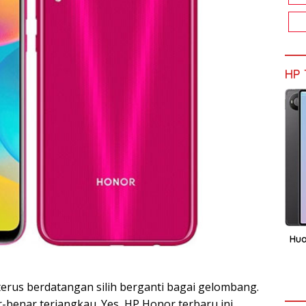
HP 
Hua
rus berdatangan silih berganti bagai gelombang.
benar terjangkau. Yes, HP Honor terbaru ini