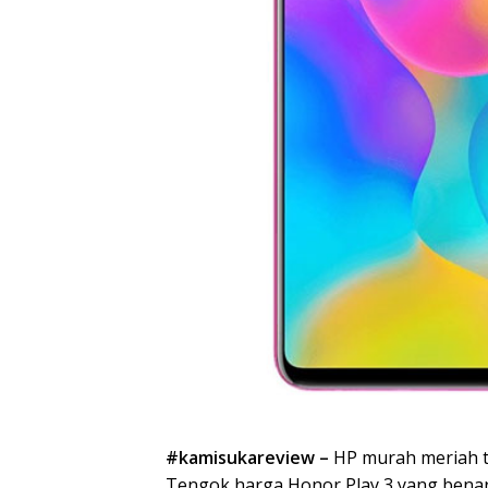
#kamisukareview –
HP murah meriah te
Tengok harga Honor Play 3 yang benar-