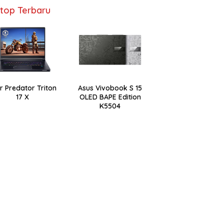
top Terbaru
r Predator Triton
Asus Vivobook S 15
17 X
OLED BAPE Edition
K5504