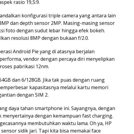
spek rasio 19,5:9.
andalkan konfigurasi triple camera yang antara lain
 8MP dan depth sensor 2MP. Masing-masing sensor
i foto dengan sudut lebar hingga efek bokeh.
kan resolusi 8MP dengan bukaan f/2.0.
rasi Android Pie yang di atasnya berjalan
erforma, vendor dengan percaya diri menyelipkan
proses pabrikasi 12nm.
/64GB dan 6/128GB. Jika tak puas dengan ruang
 memperbesar kapasitasnya melalui kartu memori
rgantian dengan SIM 2.
ng daya tahan smartphone ini. Sayangnya, dengan
dak menyertainya dengan kemampuan fast charging.
engecasannya membutuhkan waktu lama. Oh ya, HP
ensor sidik jari. Tapi kita bisa memakai face