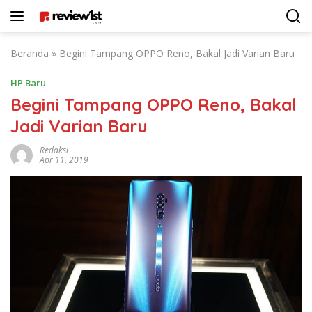
Langsung
ke
konten
Beranda
»
Begini Tampang OPPO Reno, Bakal Jadi Varian Baru
HP Baru
Begini Tampang OPPO Reno, Bakal
Jadi Varian Baru
Redaksi
Apr 11, 2019