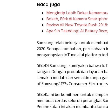
Baca juga
Mengintip Lebih Dekat Kemampua
Bokeh, Efek di Kamera Smartphone I
Review All New Toyota Rush 2018:
Apa Sih Teknologi AI Beauty Reco
Samsung telah bekerja untuk membuat
2020. Sebagai tambahan, perusahaan
pengadopsian IoT melalui platform ter
â€œDi Samsung, kami yakin bahwa IoT
tangan. Dengan produk dan layanan ba
semakin mudah dan semakin tanpa gang
of Samsungâ€™s Consumer Electronics 
â€œKami berkomitmen untuk memperce
membuat cerdas seluruh perangkat Sam
Peningkatan ini akan membantu kons