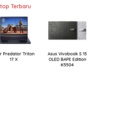
top Terbaru
r Predator Triton
Asus Vivobook S 15
17 X
OLED BAPE Edition
K5504