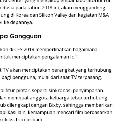
h. AI Center yang mencakup empat laboratorium di
n Rusia pada tahun 2018 ini, akan menggandeng
ng di Korea dan Silicon Valley dan kegiatan M&A
I ke depannya.
npa Gangguan
kan di CES 2018 memperlihatkan bagaimana
tuk menciptakan pengalaman IoT.
rt TV akan menciptakan perangkat yang terhubung
agi pengguna, mulai dari saat TV terpasang.
 fitur pintar, seperti sinkronasi penyimpanan
an membuat anggota keluarga tetap terhubung.
ub dilengkapi dengan Bixby, sehingga memberikan
-aplikasi lain, kemampuan mencari film berdasarkan
leksi foto pribadi.