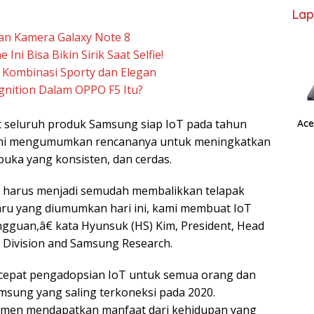
Lap
n Kamera Galaxy Note 8
ni Bisa Bikin Sirik Saat Selfie!
 Kombinasi Sporty dan Elegan
gnition Dalam OPPO F5 Itu?
 seluruh produk Samsung siap IoT pada tahun
Ace
 ini mengumumkan rencananya untuk meningkatkan
buka yang konsisten, dan cerdas.
 harus menjadi semudah membalikkan telapak
ru yang diumumkan hari ini, kami membuat IoT
guan,â€ kata Hyunsuk (HS) Kim, President, Head
Division and Samsung Research.
pat pengadopsian IoT untuk semua orang dan
sung yang saling terkoneksi pada 2020.
umen mendapatkan manfaat dari kehidupan yang