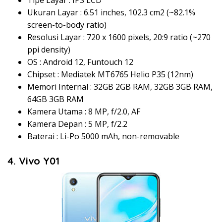
Tipe Layar : IPS LCD
Ukuran Layar : 6.51 inches, 102.3 cm2 (~82.1%
screen-to-body ratio)
Resolusi Layar : 720 x 1600 pixels, 20:9 ratio (~270
ppi density)
OS : Android 12, Funtouch 12
Chipset : Mediatek MT6765 Helio P35 (12nm)
Memori Internal : 32GB 2GB RAM, 32GB 3GB RAM,
64GB 3GB RAM
Kamera Utama : 8 MP, f/2.0, AF
Kamera Depan : 5 MP, f/2.2
Baterai : Li-Po 5000 mAh, non-removable
4. Vivo Y01