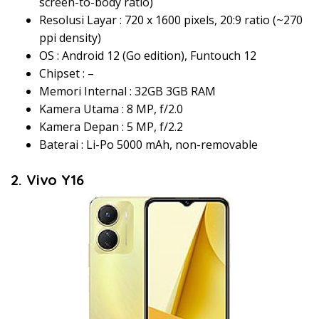
screen-to-body ratio)
Resolusi Layar : 720 x 1600 pixels, 20:9 ratio (~270
ppi density)
OS : Android 12 (Go edition), Funtouch 12
Chipset : –
Memori Internal : 32GB 3GB RAM
Kamera Utama : 8 MP, f/2.0
Kamera Depan : 5 MP, f/2.2
Baterai : Li-Po 5000 mAh, non-removable
2. Vivo Y16