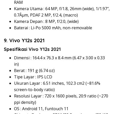
RAM
Kamera Utama : 64 MP, f/1.8, 26mm (wide), 1/1.97″,
0.7Âµm, PDAF 2 MP, f/2.4, (macro)
Kamera Depan : 8 MP, f/2.0, (wide)
Baterai : Li-Po 5000 mAh, non-removable
9. Vivo Y12s 2021
Spesifikasi Vivo Y12s 2021
Dimensi : 164.4 x 76.3 x 8.4 mm (6.47 x 3.00 x 0.33
in)
Berat : 191 g (6.74 oz)
Tipe Layar : IPS LCD
Ukuran Layar : 6.51 inches, 102.3 cm2 (~81.6%
screen-to-body ratio)
Resolusi Layar : 720 x 1600 pixels, 20:9 ratio (~270
ppi density)
OS : Android 11, Funtouch 11