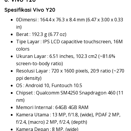
Spesifikasi Vivo Y20
0Dimensi : 164.4 x 76.3 x 8.4 mm (6.47 x 3.00 x 0.33
in)
Berat : 192.3 g (6.77 oz)
Tipe Layar : IPS LCD capacitive touchscreen, 16M
colors
Ukuran Layar : 6.51 inches, 102.3 cm2 (~81.6%
screen-to-body ratio)
Resolusi Layar : 720 x 1600 pixels, 20:9 ratio (~270
ppi density)
OS : Android 10, Funtouch 10.5
Chipset : Qualcomm SM4250 Snapdragon 460 (11
nm)
Memori Internal : 64GB 4GB RAM
Kamera Utama : 13 MP, f/1.8, (wide), PDAF 2 MP,
f/2.4, (macro) 2 MP, f/2.4, (depth)
Kamera Depan : 8 MP, (wide)