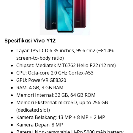
Spesifikasi Vivo Y12:
Layar: IPS LCD 6.35 inches, 99.6 cm2 (~81.4%
screen-to-body ratio)
Chipset: Mediatek MT6762 Helio P22 (12 nm)
CPU: Octa-core 2.0 GHz Cortex-A53
GPU: PowerVR GE8320
RAM: 4 GB, 3 GB RAM
Memori Internal: 32 GB, 64 GB ROM
Memori Eksternal: microSD, up to 256 GB
(dedicated slot)
Kamera Belakang: 13 MP + 8 MP + 2 MP
Kamera Depan: 8 MP
Baterai: Non-removable Li-Po 5000 mAh battery