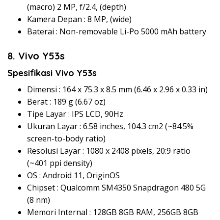
(macro) 2 MP, f/2.4, (depth)
Kamera Depan : 8 MP, (wide)
Baterai : Non-removable Li-Po 5000 mAh battery
8. Vivo Y53s
Spesifikasi Vivo Y53s
Dimensi : 164 x 75.3 x 8.5 mm (6.46 x 2.96 x 0.33 in)
Berat : 189 g (6.67 oz)
Tipe Layar : IPS LCD, 90Hz
Ukuran Layar : 6.58 inches, 104.3 cm2 (~84.5%
screen-to-body ratio)
Resolusi Layar : 1080 x 2408 pixels, 20:9 ratio
(~401 ppi density)
OS : Android 11, OriginOS
Chipset : Qualcomm SM4350 Snapdragon 480 5G
(8 nm)
Memori Internal : 128GB 8GB RAM, 256GB 8GB