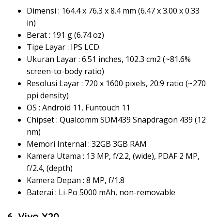
Dimensi : 164.4 x 76.3 x 8.4 mm (6.47 x 3.00 x 0.33
in)
Berat : 191 g (6.74 oz)
Tipe Layar : IPS LCD
Ukuran Layar : 6.51 inches, 102.3 cm2 (~81.6%
screen-to-body ratio)
Resolusi Layar : 720 x 1600 pixels, 20:9 ratio (~270
ppi density)
OS : Android 11, Funtouch 11
Chipset : Qualcomm SDM439 Snapdragon 439 (12
nm)
Memori Internal : 32GB 3GB RAM
Kamera Utama : 13 MP, f/2.2, (wide), PDAF 2 MP,
f/2.4, (depth)
Kamera Depan : 8 MP, f/1.8
Baterai : Li-Po 5000 mAh, non-removable
6. Vivo Y20