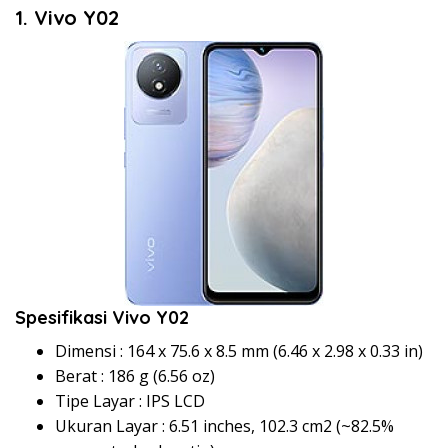
1. Vivo Y02
Spesifikasi Vivo Y02
Dimensi : 164 x 75.6 x 8.5 mm (6.46 x 2.98 x 0.33 in)
Berat : 186 g (6.56 oz)
Tipe Layar : IPS LCD
Ukuran Layar : 6.51 inches, 102.3 cm2 (~82.5%