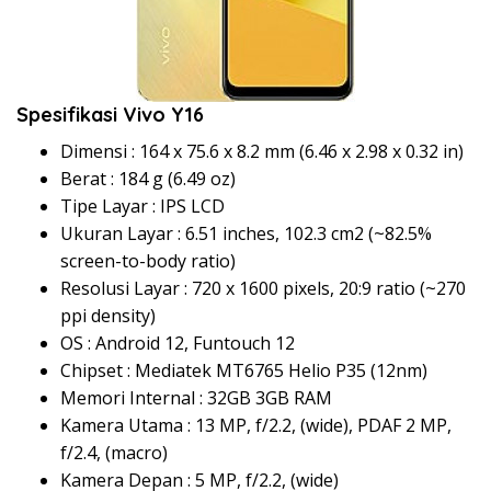
Spesifikasi Vivo Y16
Dimensi : 164 x 75.6 x 8.2 mm (6.46 x 2.98 x 0.32 in)
Berat : 184 g (6.49 oz)
Tipe Layar : IPS LCD
Ukuran Layar : 6.51 inches, 102.3 cm2 (~82.5%
screen-to-body ratio)
Resolusi Layar : 720 x 1600 pixels, 20:9 ratio (~270
ppi density)
OS : Android 12, Funtouch 12
Chipset : Mediatek MT6765 Helio P35 (12nm)
Memori Internal : 32GB 3GB RAM
Kamera Utama : 13 MP, f/2.2, (wide), PDAF 2 MP,
f/2.4, (macro)
Kamera Depan : 5 MP, f/2.2, (wide)