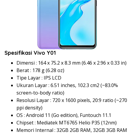
Spesifikasi Vivo Y01
Dimensi : 164 x 75.2 x 8.3 mm (6.46 x 2.96 x 0.33 in)
Berat : 178 g (6.28 oz)
Tipe Layar : IPS LCD
Ukuran Layar : 6.51 inches, 102.3 cm2 (~83.0%
screen-to-body ratio)
Resolusi Layar : 720 x 1600 pixels, 20:9 ratio (~270
ppi density)
OS : Android 11 (Go edition), Funtouch 11.1
Chipset : Mediatek MT6765 Helio P35 (12nm)
Memori Internal : 32GB 2GB RAM, 32GB 3GB RAM