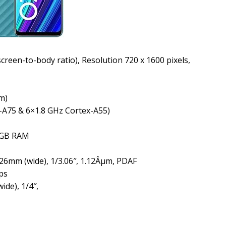
 screen-to-body ratio), Resolution 720 x 1600 pixels,
m)
x-A75 & 6×1.8 GHz Cortex-A55)
4GB RAM
26mm (wide), 1/3.06″, 1.12Âµm, PDAF
ps
ide), 1/4″,