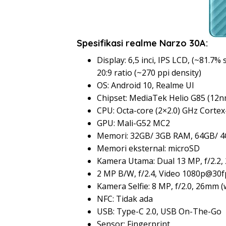
Spesifikasi realme Narzo 30A:
Display: 6,5 inci, IPS LCD, (~81.7%
20:9 ratio (~270 ppi density)
OS: Android 10, Realme UI
Chipset: MediaTek Helio G85 (12n
CPU: Octa-core (2×2.0) GHz Corte
GPU: Mali-G52 MC2
Memori: 32GB/ 3GB RAM, 64GB/ 
Memori eksternal: microSD
Kamera Utama: Dual 13 MP, f/2.2, 
2 MP B/W, f/2.4, Video 1080p@30f
Kamera Selfie: 8 MP, f/2.0, 26mm (w
NFC: Tidak ada
USB: Type-C 2.0, USB On-The-Go
Sensor: Fingerprint