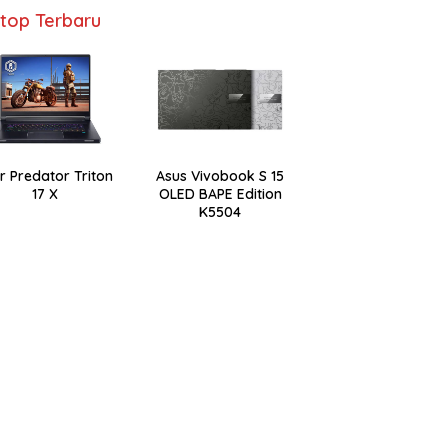
top Terbaru
r Predator Triton
Asus Vivobook S 15
17 X
OLED BAPE Edition
K5504