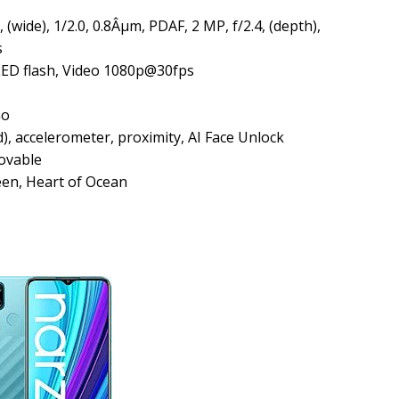
(wide), 1/2.0, 0.8Âµm, PDAF, 2 MP, f/2.4, (depth),
s
-LED flash, Video 1080p@30fps
Go
), accelerometer, proximity, AI Face Unlock
ovable
een, Heart of Ocean