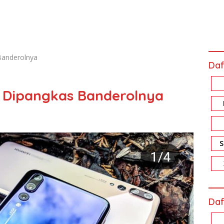
Banderolnya
Daf
g Dipangkas Banderolnya
Daf