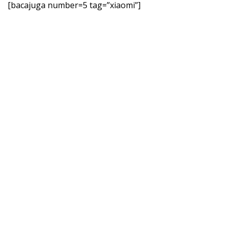
[bacajuga number=5 tag=”xiaomi”]