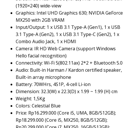
(1920×240) wide-view
Graphics: Intel UHD Graphics 630; NVIDIA GeForce
MX250 with 2GB VRAM
Input/Output: 1 x USB 3.1 Type-A (Gen1), 1 x USB
3.1 Type-A (Gen2), 1 x USB 3.1 Type-C (Gen2), 1 x
Combo Audio Jack, 1 x HDMI
Camera: IR HD Web Camera (support Windows
Hello facial recognition)
Connectivity: Wi-Fi 5(802.11ax) 2*2 + Bluetooth 5.0
Audio: Built-in Harman / Kardon certified speaker,
Built-in array microphone
Battery: 70WHrs, 4S1P, 4-cell Li-ion
Dimension: 32.3(W) x 22.3(D) x 1.99 ~ 1.99 (H) cm
Weight: 1,5Kg
Colors: Celestial Blue
Price: Rp16.299.000 (Core i5, UMA, 8GB/512GB);
Rp18.299.000 (Core i5, MX250, 8GB/512GB);
Rp20.299.000 (Core i7, MX250, 16GB/512GB);