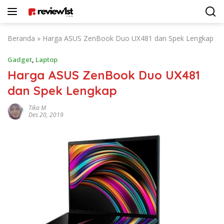
Langsung
ke
konten
Beranda
»
Harga ASUS ZenBook Duo UX481 dan Spek Lengkap
Gadget
,
Laptop
Harga ASUS ZenBook Duo UX481
dan Spek Lengkap
Tika M
Des 20, 2019