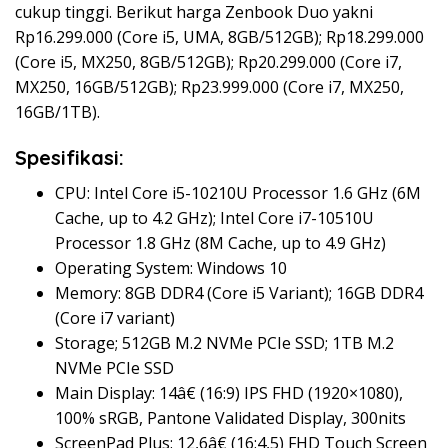
cukup tinggi. Berikut harga Zenbook Duo yakni
Rp16.299.000 (Core i5, UMA, 8GB/512GB); Rp18.299.000
(Core i5, MX250, 8GB/512GB); Rp20.299.000 (Core i7,
MX250, 16GB/512GB); Rp23.999.000 (Core i7, MX250,
16GB/1TB).
Spesifikasi:
CPU: Intel Core i5-10210U Processor 1.6 GHz (6M
Cache, up to 4.2 GHz); Intel Core i7-10510U
Processor 1.8 GHz (8M Cache, up to 4.9 GHz)
Operating System: Windows 10
Memory: 8GB DDR4 (Core i5 Variant); 16GB DDR4
(Core i7 variant)
Storage; 512GB M.2 NVMe PCIe SSD; 1TB M.2
NVMe PCIe SSD
Main Display: 14â€ (16:9) IPS FHD (1920×1080),
100% sRGB, Pantone Validated Display, 300nits
ScreenPad Plus: 12,6â€ (16:4,5) FHD Touch Screen