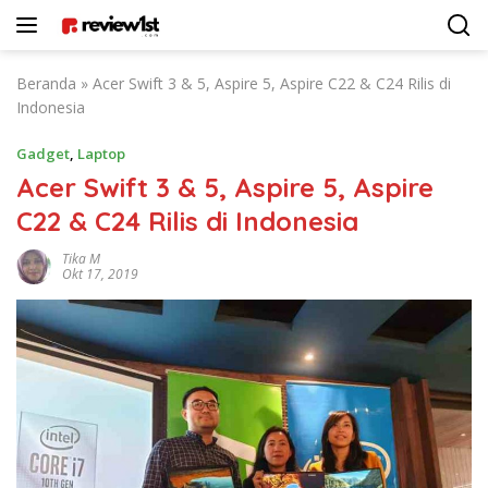
Langsung
ke
konten
Beranda
»
Acer Swift 3 & 5, Aspire 5, Aspire C22 & C24 Rilis di
Indonesia
Gadget
,
Laptop
Acer Swift 3 & 5, Aspire 5, Aspire
C22 & C24 Rilis di Indonesia
Tika M
Okt 17, 2019