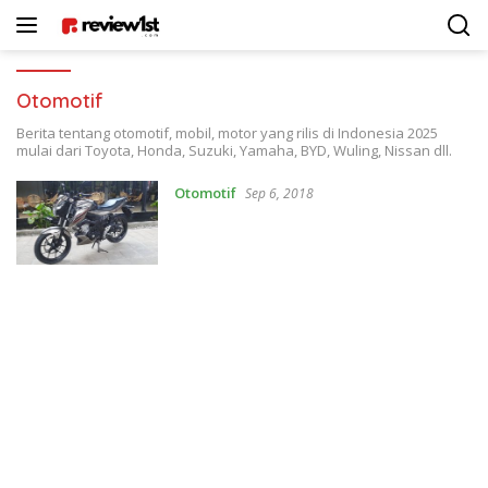
Langsung
ke
konten
Otomotif
Berita tentang otomotif, mobil, motor yang rilis di Indonesia 2025
mulai dari Toyota, Honda, Suzuki, Yamaha, BYD, Wuling, Nissan dll.
Otomotif
Sep 6, 2018